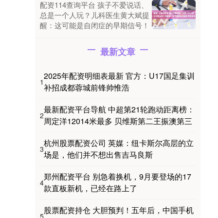
配资114查询平台 孩子不爱说话、
总是一个人玩？儿科医生黄大斌提
醒：这可能是自闭症的早期信号！
最新文章
2025年配资明细表最新 官方：U17国足集训
1
补招成都蓉城前锋帅惟浩
最新配资平台导航 中超第21轮跑动距离榜：
2
周定洋12014米最多 贝维斯第二王振澳第三
杭州股票配资公司 英媒：纽卡斯尔高层的立
3
场是，他们并不想出售吉马良斯
郑州配资平台 别急着换机，9月要登场的17
4
款直板新机，已经在路上了
股票配资持仓 大胆预判！五年后，中国手机
5