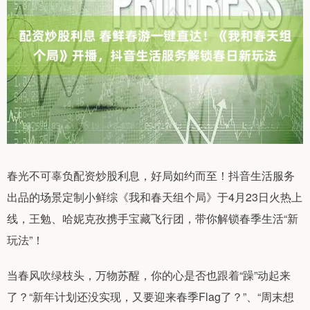
春光不可辜负配资炒股利息，好局如约而至！抖音生活服务
出品的场景定制小鲜综《我和春天组个局》于4月23日火热上
线，王勉、哈妮克孜携手宝藏飞行团，带你解锁春季生活“新
玩法”！
当春风吹绿枝头，万物苏醒，你的心是否也跟着“躁”动起来
了？“新年计划还没实现，又要迎来春季Flag了？”、“周末想