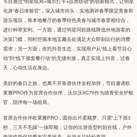
节目通过“明星组局+城市打卡+品类联动”的创新模式，让明星
化身“春日体验官”，深入城市街头，实地测评春季限定美食和
游乐项目，将本地餐厅的春季特色美食与城市春景相结合，
进行种草安利。一方面，通过明星同款路线降低外地游客的
决策门槛，同时挖掘本地宝藏去处满足大众即刻出行的消费
需求；另一方面，依托抖音生态，实现用户从“线上看节目心
动”到“线下搜套餐行动”的无缝衔接，真正实现上抖音，过春
天，心动生活在身边。
美好的春日之旅，也离不开靠谱伙伴全程加持，节目邀请欧
莱雅PRO作为首席合作伙伴，沃尔沃XC70作为踏青安全护航
官，陪伴每一场组局。
首席合作伙伴欧莱雅PRO，圆你出片柔顺梦。只需“上下摇3
秒，三天不毛躁”一抹即顺，让你的出游造型时刻在线，户外
奔波也能保持秀发完美状态，出游大片轻松拿捏。