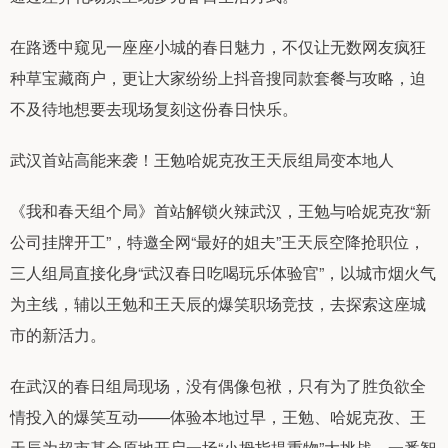
在路透中窥见一座座小城的春日魅力，不仅让无数网友疯狂
种草宝藏商户，更让大家纷纷上抖音搜同款套餐与攻略，迫
不及待地想要去现场复刻这份春日快乐。
武汉首站高能来袭！王勉哈妮克孜王天辰组局变本地人
《我和春天组个局》首站解锁火辣武汉，王勉与哈妮克孜“新
公司挂牌开工”，特邀全网“最好的姐夫”王天辰空降抢职位，
三人组局直接化身“武汉春日吃喝玩乐体验官”，以城市烟火气
为主线，辅以王勉和王天辰的爆笑职场竞技，去探索这座城
市的新活力。
在武汉的春日组局现场，没有偶像包袱，只有为了胜负欲全
情投入的爆笑互动——体验本地过早，王勉、哈妮克孜、王
天辰为超市基金原地开启一场“小拇指提重物”大挑战，一番智