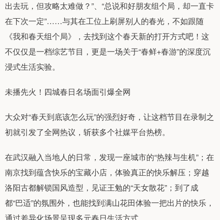
出去玩，但攻略太难做？”、“总说和好朋友组个局，却一直卡
在下次一定”……与其在工位上刷屏别人的春光，不如跟随
《我和春天组个局》，去找到这个春天新的打开方式吧！这
不仅仅是一档综艺节目，更是一场关于“春鲜+春游”的深度沉
浸式生活实验。
未播先火！四城春日名场面引爆全网
大众对“春天到底该怎么玩”的强烈好奇，让这档节目在录制之
初就引发了全网热议，斩获多个社媒平台热榜。
在武汉融入当地人的日常，发现一座城市的“热辣与生机”；在
南京找到蕴含快乐的宝藏小店，体验真正的快乐解压；穿越
洛阳古都解锁国风造型，见证王勉的“天女散花”；到了成
都“巴适”的氛围外，也能找到满山花田体验一把出片的快乐，
通过差异化场景呈现多元春日生活方式。